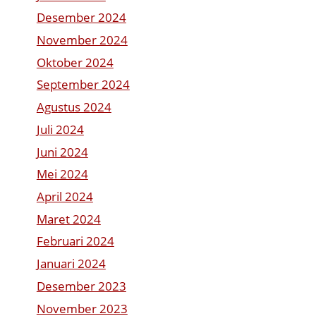
Desember 2024
November 2024
Oktober 2024
September 2024
Agustus 2024
Juli 2024
Juni 2024
Mei 2024
April 2024
Maret 2024
Februari 2024
Januari 2024
Desember 2023
November 2023