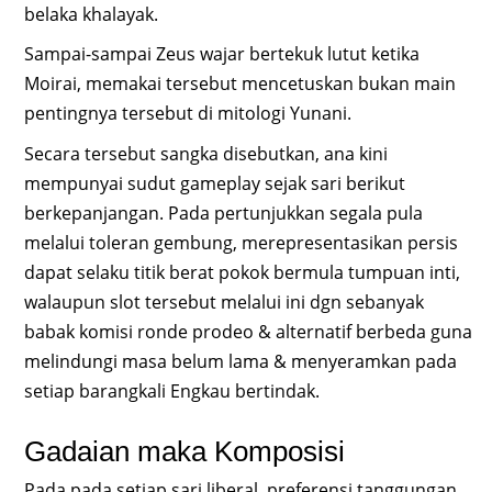
belaka khalayak.
Sampai-sampai Zeus wajar bertekuk lutut ketika
Moirai, memakai tersebut mencetuskan bukan main
pentingnya tersebut di mitologi Yunani.
Secara tersebut sangka disebutkan, ana kini
mempunyai sudut gameplay sejak sari berikut
berkepanjangan. Pada pertunjukkan segala pula
melalui toleran gembung, merepresentasikan persis
dapat selaku titik berat pokok bermula tumpuan inti,
walaupun slot tersebut melalui ini dgn sebanyak
babak komisi ronde prodeo & alternatif berbeda guna
melindungi masa belum lama & menyeramkan pada
setiap barangkali Engkau bertindak.
Gadaian maka Komposisi
Pada pada setiap sari liberal, preferensi tanggungan