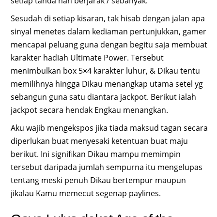
setiap tanda nan berjarak / sebanyak.
Sesudah di setiap kisaran, tak hisab dengan jalan apa
sinyal menetes dalam kediaman pertunjukkan, gamer
mencapai peluang guna dengan begitu saja membuat
karakter hadiah Ultimate Power. Tersebut
menimbulkan box 5×4 karakter luhur, & Dikau tentu
memilihnya hingga Dikau menangkap utama setel yg
sebangun guna satu diantara jackpot. Berikut ialah
jackpot secara hendak Engkau menangkan.
Aku wajib mengekspos jika tiada maksud tagan secara
diperlukan buat menyesaki ketentuan buat maju
berikut. Ini signifikan Dikau mampu memimpin
tersebut daripada jumlah sempurna itu mengelupas
tentang meski penuh Dikau bertempur maupun
jikalau Kamu memecut segenap paylines.