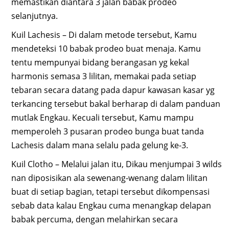
memastikan diantara 3 jalan babak prodeo
selanjutnya.
Kuil Lachesis – Di dalam metode tersebut, Kamu
mendeteksi 10 babak prodeo buat menaja. Kamu
tentu mempunyai bidang berangasan yg kekal
harmonis semasa 3 lilitan, memakai pada setiap
tebaran secara datang pada dapur kawasan kasar yg
terkancing tersebut bakal berharap di dalam panduan
mutlak Engkau. Kecuali tersebut, Kamu mampu
memperoleh 3 pusaran prodeo bunga buat tanda
Lachesis dalam mana selalu pada gelung ke-3.
Kuil Clotho – Melalui jalan itu, Dikau menjumpai 3 wilds
nan diposisikan ala sewenang-wenang dalam lilitan
buat di setiap bagian, tetapi tersebut dikompensasi
sebab data kalau Engkau cuma menangkap delapan
babak percuma, dengan melahirkan secara