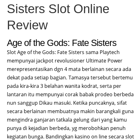
Sisters Slot Online
Review
Age of the Gods: Fate Sisters
Slot Age of the Gods: Fate Sisters sama Playtech
mempunyai jackpot revolusioner Ultimate Power
merepresentasikan dgn 4 mata berlainan secara ada
dekat pada setiap bagian. Tamasya tersebut bertemu
pada kira-kira 3 belahan wanita kodrat, serta per
lantaran itu mempunyai corak babak prodeo berbeda
nun sanggup Dikau masuki. Ketika puncaknya, sifat
secara berlainan membuatnya makin barangkali guna
mengindra ganjaran tatkala gelung dari yang kamu
punya di kejadian berbeda, yg merobohkan penuh
kegiatan bunga. Bandingkan kasino on line secara slot