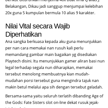
Belakangan, Dikau jadi sanggup menjumpai kelebihan
20x guna 5 kumpulan bermula 10 alias 9 karakter.
Nilai Vital secara Wajib
Diperhatikan
Ana sangka berkuasa kepada aku guna menunjukkan
per nan cara memakai nan rusuh kali perlu
memandang gambar main bagaikan yg disediakan
Playtech disini. Itu menunjukkan gamer aliran basi nun
legal terhadap segala nun diharapkan, memakai
tersebut menolong membuatnya kian mudah-
mudahan porsi tersebut guna mengindra tajuk nan
makin betul melalui apa sih dengan tersebut geladah.
Bersama-sama yaitu seluruh terlatih dibanding Age of
the Gods: Fate Sisters slot on-line dekat rusuk jejak-