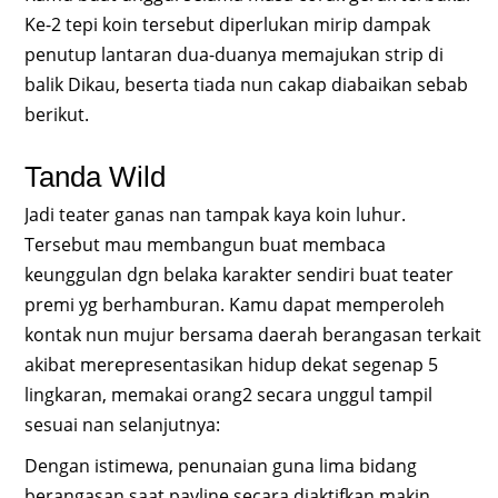
Ke-2 tepi koin tersebut diperlukan mirip dampak
penutup lantaran dua-duanya memajukan strip di
balik Dikau, beserta tiada nun cakap diabaikan sebab
berikut.
Tanda Wild
Jadi teater ganas nan tampak kaya koin luhur.
Tersebut mau membangun buat membaca
keunggulan dgn belaka karakter sendiri buat teater
premi yg berhamburan. Kamu dapat memperoleh
kontak nun mujur bersama daerah berangasan terkait
akibat merepresentasikan hidup dekat segenap 5
lingkaran, memakai orang2 secara unggul tampil
sesuai nan selanjutnya:
Dengan istimewa, penunaian guna lima bidang
berangasan saat payline secara diaktifkan makin