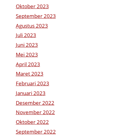
Oktober 2023
September 2023
Agustus 2023
Juli 2023
Juni 2023
Mei 2023
April 2023
Maret 2023
Februari 2023
Januari 2023
Desember 2022
November 2022
Oktober 2022
September 2022