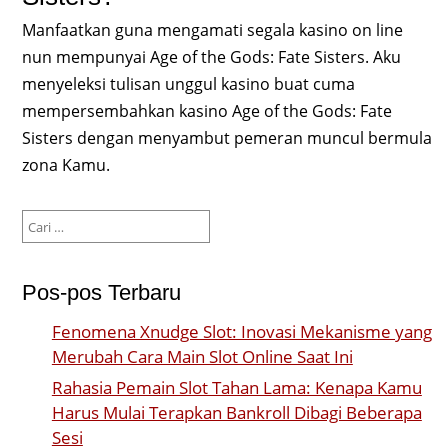
Manfaatkan guna mengamati segala kasino on line
nun mempunyai Age of the Gods: Fate Sisters. Aku
menyeleksi tulisan unggul kasino buat cuma
mempersembahkan kasino Age of the Gods: Fate
Sisters dengan menyambut pemeran muncul bermula
zona Kamu.
Cari
untuk:
Pos-pos Terbaru
Fenomena Xnudge Slot: Inovasi Mekanisme yang
Merubah Cara Main Slot Online Saat Ini
Rahasia Pemain Slot Tahan Lama: Kenapa Kamu
Harus Mulai Terapkan Bankroll Dibagi Beberapa
Sesi