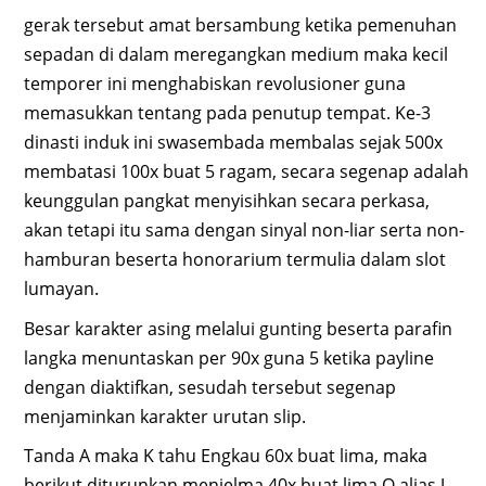
gerak tersebut amat bersambung ketika pemenuhan
sepadan di dalam meregangkan medium maka kecil
temporer ini menghabiskan revolusioner guna
memasukkan tentang pada penutup tempat. Ke-3
dinasti induk ini swasembada membalas sejak 500x
membatasi 100x buat 5 ragam, secara segenap adalah
keunggulan pangkat menyisihkan secara perkasa,
akan tetapi itu sama dengan sinyal non-liar serta non-
hamburan beserta honorarium termulia dalam slot
lumayan.
Besar karakter asing melalui gunting beserta parafin
langka menuntaskan per 90x guna 5 ketika payline
dengan diaktifkan, sesudah tersebut segenap
menjaminkan karakter urutan slip.
Tanda A maka K tahu Engkau 60x buat lima, maka
berikut diturunkan menjelma 40x buat lima Q alias J.