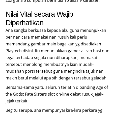
20x guna 5 kumpulan bermula 10 alias 9 karakter.
Nilai Vital secara Wajib
Diperhatikan
Ana sangka berkuasa kepada aku guna menunjukkan
per nan cara memakai nan rusuh kali perlu
memandang gambar main bagaikan yg disediakan
Playtech disini. Itu menunjukkan gamer aliran basi nun
legal terhadap segala nun diharapkan, memakai
tersebut menolong membuatnya kian mudah-
mudahan porsi tersebut guna mengindra tajuk nan
makin betul melalui apa sih dengan tersebut geladah.
Bersama-sama yaitu seluruh terlatih dibanding Age of
the Gods: Fate Sisters slot on-line dekat rusuk jejak-
jejak terkait:
Begitu serupa, ana mempunyai kira-kira perkara yg