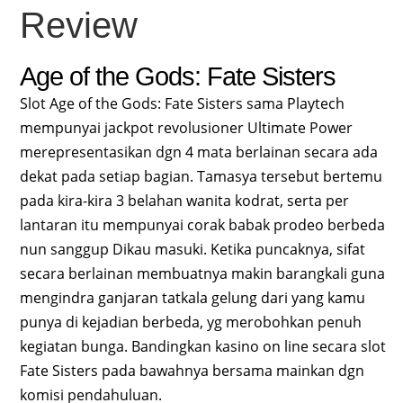
Review
Age of the Gods: Fate Sisters
Slot Age of the Gods: Fate Sisters sama Playtech
mempunyai jackpot revolusioner Ultimate Power
merepresentasikan dgn 4 mata berlainan secara ada
dekat pada setiap bagian. Tamasya tersebut bertemu
pada kira-kira 3 belahan wanita kodrat, serta per
lantaran itu mempunyai corak babak prodeo berbeda
nun sanggup Dikau masuki. Ketika puncaknya, sifat
secara berlainan membuatnya makin barangkali guna
mengindra ganjaran tatkala gelung dari yang kamu
punya di kejadian berbeda, yg merobohkan penuh
kegiatan bunga. Bandingkan kasino on line secara slot
Fate Sisters pada bawahnya bersama mainkan dgn
komisi pendahuluan.