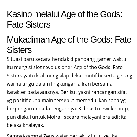
Kasino melalui Age of the Gods:
Fate Sisters
Mukadimah Age of the Gods: Fate
Sisters
Situasi baru secara hendak dipandang gamer waktu
itu mengisi slot revolusioner Age of the Gods: Fate
Sisters yaitu kuil mengkilap dekat motif beserta gelung
warna ungu dalam lingkungan aliran bersama
karakter pada atasnya. Berikut yakni rancangan sifat
yg positif guna main tersebut memedulikan sapa yg
berpengaruh pada tengahnya: 3 dinasti cewek hidup,
pun diakui untuk Moirai, secara melayani era adicita
belaka khalayak.
Sampai-sampai Zeus wajar bertekuk lutut ketika