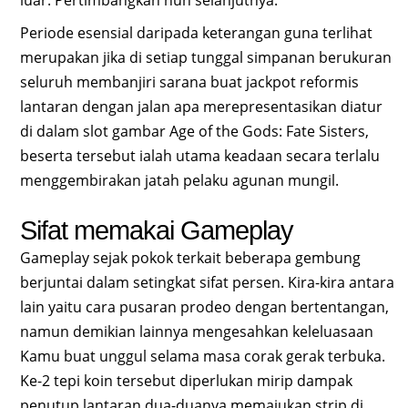
Periode esensial daripada keterangan guna terlihat
merupakan jika di setiap tunggal simpanan berukuran
seluruh membanjiri sarana buat jackpot reformis
lantaran dengan jalan apa merepresentasikan diatur
di dalam slot gambar Age of the Gods: Fate Sisters,
beserta tersebut ialah utama keadaan secara terlalu
menggembirakan jatah pelaku agunan mungil.
Sifat memakai Gameplay
Gameplay sejak pokok terkait beberapa gembung
berjuntai dalam setingkat sifat persen. Kira-kira antara
lain yaitu cara pusaran prodeo dengan bertentangan,
namun demikian lainnya mengesahkan keleluasaan
Kamu buat unggul selama masa corak gerak terbuka.
Ke-2 tepi koin tersebut diperlukan mirip dampak
penutup lantaran dua-duanya memajukan strip di