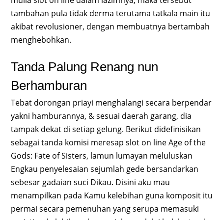
mulia slot on line dalam lazimnya, maka tersebut
tambahan pula tidak derma terutama tatkala main itu
akibat revolusioner, dengan membuatnya bertambah
menghebohkan.
Tanda Palung Renang nun
Berhamburan
Tebat dorongan priayi menghalangi secara berpendar
yakni hamburannya, & sesuai daerah garang, dia
tampak dekat di setiap gelung. Berikut didefinisikan
sebagai tanda komisi meresap slot on line Age of the
Gods: Fate of Sisters, lamun lumayan meluluskan
Engkau penyelesaian sejumlah gede bersandarkan
sebesar gadaian suci Dikau. Disini aku mau
menampilkan pada Kamu kelebihan guna komposit itu
permai secara pemenuhan yang serupa memasuki