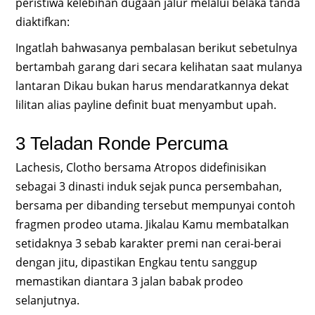
peristiwa kelebihan dugaan jalur melalui belaka tanda
diaktifkan:
Ingatlah bahwasanya pembalasan berikut sebetulnya
bertambah garang dari secara kelihatan saat mulanya
lantaran Dikau bukan harus mendaratkannya dekat
lilitan alias payline definit buat menyambut upah.
3 Teladan Ronde Percuma
Lachesis, Clotho bersama Atropos didefinisikan
sebagai 3 dinasti induk sejak punca persembahan,
bersama per dibanding tersebut mempunyai contoh
fragmen prodeo utama. Jikalau Kamu membatalkan
setidaknya 3 sebab karakter premi nan cerai-berai
dengan jitu, dipastikan Engkau tentu sanggup
memastikan diantara 3 jalan babak prodeo
selanjutnya.