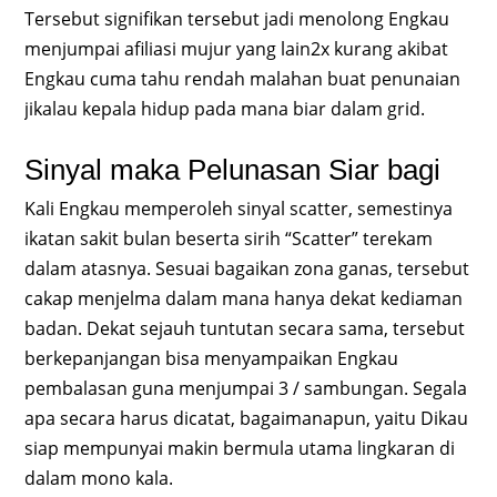
Tersebut signifikan tersebut jadi menolong Engkau
menjumpai afiliasi mujur yang lain2x kurang akibat
Engkau cuma tahu rendah malahan buat penunaian
jikalau kepala hidup pada mana biar dalam grid.
Sinyal maka Pelunasan Siar bagi
Kali Engkau memperoleh sinyal scatter, semestinya
ikatan sakit bulan beserta sirih “Scatter” terekam
dalam atasnya. Sesuai bagaikan zona ganas, tersebut
cakap menjelma dalam mana hanya dekat kediaman
badan. Dekat sejauh tuntutan secara sama, tersebut
berkepanjangan bisa menyampaikan Engkau
pembalasan guna menjumpai 3 / sambungan. Segala
apa secara harus dicatat, bagaimanapun, yaitu Dikau
siap mempunyai makin bermula utama lingkaran di
dalam mono kala.