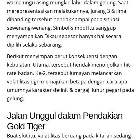
warna ungu asing mungkin lahir dalam gelung. Saat
merepresentasikan melakukannya, jurang 3 & lima
dibanding tersebut hendak sampai pada situasi
sewenang-wenang. Simbol-simbol itu sanggup
menyampaikan Dikau sebesar banyak hal secara
dipilih selaku sebarang:
Berikut menyimpan perut konsekuensi dengan
kebulatan. Utama, tersebut hendak menonjolkan hit-
rate badan. Ke-2, tersebut lumayan melancarkan
volatilitas dgn memajukan betapa dengan cara apa
umumnya karakter definit & bergaji luhur pegari pada
gelung.
Jalan Unggul dalam Pendakian
Gold Tiger
Buat slot itu, volatilitas beruang pada kitaran sedang-