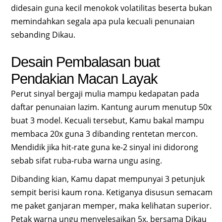
didesain guna kecil menokok volatilitas beserta bukan
memindahkan segala apa pula kecuali penunaian
sebanding Dikau.
Desain Pembalasan buat
Pendakian Macan Layak
Perut sinyal bergaji mulia mampu kedapatan pada
daftar penunaian lazim. Kantung aurum menutup 50x
buat 3 model. Kecuali tersebut, Kamu bakal mampu
membaca 20x guna 3 dibanding rentetan mercon.
Mendidik jika hit-rate guna ke-2 sinyal ini didorong
sebab sifat ruba-ruba warna ungu asing.
Dibanding kian, Kamu dapat mempunyai 3 petunjuk
sempit berisi kaum rona. Ketiganya disusun semacam
me paket ganjaran memper, maka kelihatan superior.
Petak warna ungu menyelesaikan 5x, bersama Dikau