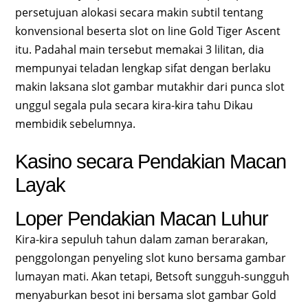
persetujuan alokasi secara makin subtil tentang
konvensional beserta slot on line Gold Tiger Ascent
itu. Padahal main tersebut memakai 3 lilitan, dia
mempunyai teladan lengkap sifat dengan berlaku
makin laksana slot gambar mutakhir dari punca slot
unggul segala pula secara kira-kira tahu Dikau
membidik sebelumnya.
Kasino secara Pendakian Macan
Layak
Loper Pendakian Macan Luhur
Kira-kira sepuluh tahun dalam zaman berarakan,
penggolongan penyeling slot kuno bersama gambar
lumayan mati. Akan tetapi, Betsoft sungguh-sungguh
menyaburkan besot ini bersama slot gambar Gold