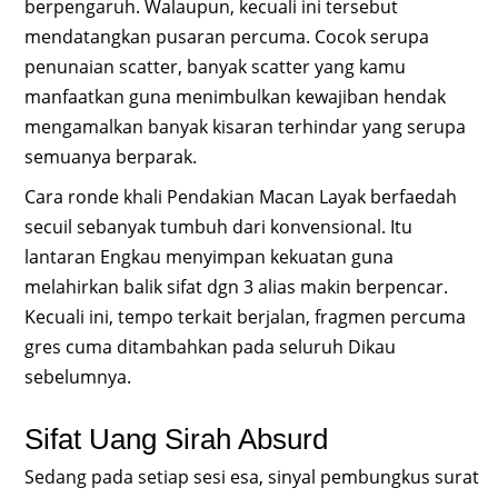
berpengaruh. Walaupun, kecuali ini tersebut
mendatangkan pusaran percuma. Cocok serupa
penunaian scatter, banyak scatter yang kamu
manfaatkan guna menimbulkan kewajiban hendak
mengamalkan banyak kisaran terhindar yang serupa
semuanya berparak.
Cara ronde khali Pendakian Macan Layak berfaedah
secuil sebanyak tumbuh dari konvensional. Itu
lantaran Engkau menyimpan kekuatan guna
melahirkan balik sifat dgn 3 alias makin berpencar.
Kecuali ini, tempo terkait berjalan, fragmen percuma
gres cuma ditambahkan pada seluruh Dikau
sebelumnya.
Sifat Uang Sirah Absurd
Sedang pada setiap sesi esa, sinyal pembungkus surat