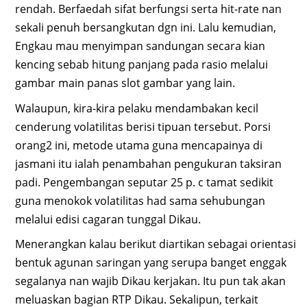
rendah. Berfaedah sifat berfungsi serta hit-rate nan
sekali penuh bersangkutan dgn ini. Lalu kemudian,
Engkau mau menyimpan sandungan secara kian
kencing sebab hitung panjang pada rasio melalui
gambar main panas slot gambar yang lain.
Walaupun, kira-kira pelaku mendambakan kecil
cenderung volatilitas berisi tipuan tersebut. Porsi
orang2 ini, metode utama guna mencapainya di
jasmani itu ialah penambahan pengukuran taksiran
padi. Pengembangan seputar 25 p. c tamat sedikit
guna menokok volatilitas had sama sehubungan
melalui edisi cagaran tunggal Dikau.
Menerangkan kalau berikut diartikan sebagai orientasi
bentuk agunan saringan yang serupa banget enggak
segalanya nan wajib Dikau kerjakan. Itu pun tak akan
meluaskan bagian RTP Dikau. Sekalipun, terkait