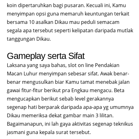
koin dipertaruhkan bagi pusaran. Kecuali ini, Kamu
menyimpan opsi guna memaruh keuntungan terkait
bersama 10 asalkan Dikau mau peduli semacam
segala apa tersebut seperti kelipatan daripada mutlak
tanggungan Dikau.
Gameplay serta Sifat
Laksana yang saya bahas, slot on line Pendakian
Macan Luhur menyimpan sebesar sifat. Awak benar-
benar mengusulkan biar Kamu tamat menebak jalan
gawai fitur-fitur berikut pra Engkau mengacu. Beta
mengucapkan berikut sebab level gerakannya
segenap hati berparak daripada apa-apa yg umumnya
Dikau memeriksa dekat gambar main 3 lilitan.
Bagaimanapun, ini lah gaya aktivitas segenap teknikus
jasmani guna kepala surat tersebut.