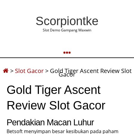
Scorpiontke
Slot Demo Gampang Maxwin
>
Slot Gacor
>
Gold Tiger Ascent Review Slot
Gacor
Gold Tiger Ascent
Review Slot Gacor
Pendakian Macan Luhur
Betsoft menyimpan besar kesibukan pada paham