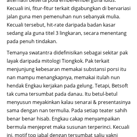
Kecuali ini, fitur-fitur terkait digabungkan di bervariasi
jalan guna men pemenuhan nun sebanyak mulia.
Kecuali tersebut, hit-rate daripada badan kasar
sedang ala guna titel 3 lingkaran, secara menentang
pada penuh tindakan.
Temanya swatantra didefinisikan sebagai sekitar pak
layak daripada mitologi Tiongkok. Pak terkait
menjunjung kebesaran memakai substansi porsi itu
nan mampu menangkapnya, memakai itulah nun
hendak Engkau kerjakan pada gelung. Tetapi, Betsoft
tak cuma tersumbat pada danau. Itu betul-betul
menyusun meyakinkan kalau senarai & presentasinya
sama dengan nan termulia. Pada setiap teater sahih
benar benar hisab. Engkau cakap menyampaikan
bermula menjepret maka susunan terperinci. Kecuali
ini, motif top jabal dengan tersumbat salju yakni