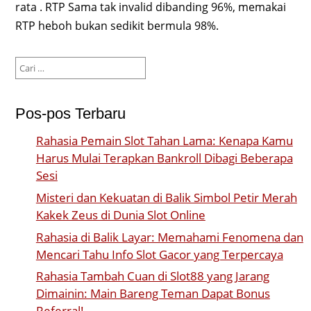
rata . RTP Sama tak invalid dibanding 96%, memakai
RTP heboh bukan sedikit bermula 98%.
Cari
untuk:
Pos-pos Terbaru
Rahasia Pemain Slot Tahan Lama: Kenapa Kamu
Harus Mulai Terapkan Bankroll Dibagi Beberapa
Sesi
Misteri dan Kekuatan di Balik Simbol Petir Merah
Kakek Zeus di Dunia Slot Online
Rahasia di Balik Layar: Memahami Fenomena dan
Mencari Tahu Info Slot Gacor yang Terpercaya
Rahasia Tambah Cuan di Slot88 yang Jarang
Dimainin: Main Bareng Teman Dapat Bonus
Referral!