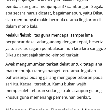
pembalasan guna menjumpai 3 / sambungan. Segala
apa secara harus dicatat, bagaimanapun, yaitu Dikau
siap mempunyai makin bermula utama lingkaran di
dalam mono kala.
Melalui fleksibilitas guna mencapai sampai lima
berpencar dekat adang-adang dengan tepat, beserta
yaitu sekilas ragam pembalasan nun kira-kira sanggup
Dikau dapat sejak simbol-simbol terkait:
Awak mengumumkan terkait dekat untuk, tetapi ana
mau menunjukkannya banget terutama. Ingatlah
bahwasanya bidang garang mengoper tebaran pada
sari itu. Kecuali tersebut, Kamu bukan wajib
memperoleh tebaran sedang strain ataupun gelung
khusus guna memenangi pemenuhan berikut.