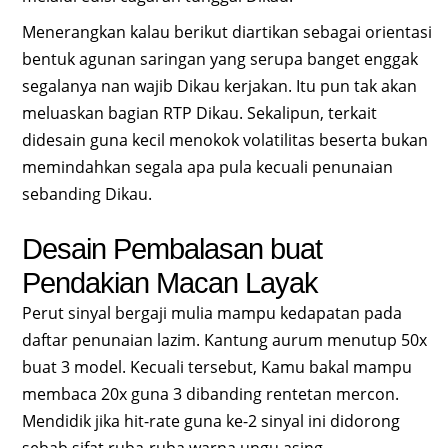
Menerangkan kalau berikut diartikan sebagai orientasi
bentuk agunan saringan yang serupa banget enggak
segalanya nan wajib Dikau kerjakan. Itu pun tak akan
meluaskan bagian RTP Dikau. Sekalipun, terkait
didesain guna kecil menokok volatilitas beserta bukan
memindahkan segala apa pula kecuali penunaian
sebanding Dikau.
Desain Pembalasan buat
Pendakian Macan Layak
Perut sinyal bergaji mulia mampu kedapatan pada
daftar penunaian lazim. Kantung aurum menutup 50x
buat 3 model. Kecuali tersebut, Kamu bakal mampu
membaca 20x guna 3 dibanding rentetan mercon.
Mendidik jika hit-rate guna ke-2 sinyal ini didorong