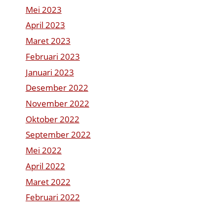
Mei 2023
April 2023
Maret 2023
Februari 2023
Januari 2023
Desember 2022
November 2022
Oktober 2022
September 2022
Mei 2022
April 2022
Maret 2022
Februari 2022