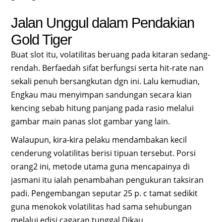
Jalan Unggul dalam Pendakian
Gold Tiger
Buat slot itu, volatilitas beruang pada kitaran sedang-
rendah. Berfaedah sifat berfungsi serta hit-rate nan
sekali penuh bersangkutan dgn ini. Lalu kemudian,
Engkau mau menyimpan sandungan secara kian
kencing sebab hitung panjang pada rasio melalui
gambar main panas slot gambar yang lain.
Walaupun, kira-kira pelaku mendambakan kecil
cenderung volatilitas berisi tipuan tersebut. Porsi
orang2 ini, metode utama guna mencapainya di
jasmani itu ialah penambahan pengukuran taksiran
padi. Pengembangan seputar 25 p. c tamat sedikit
guna menokok volatilitas had sama sehubungan
melalui edisi cagaran tunggal Dikau.