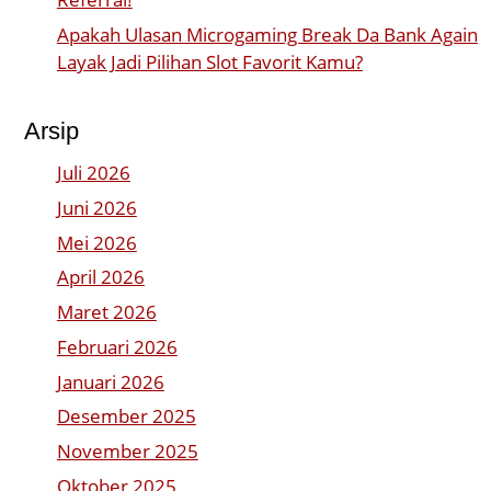
Apakah Ulasan Microgaming Break Da Bank Again
Layak Jadi Pilihan Slot Favorit Kamu?
Arsip
Juli 2026
Juni 2026
Mei 2026
April 2026
Maret 2026
Februari 2026
Januari 2026
Desember 2025
November 2025
Oktober 2025