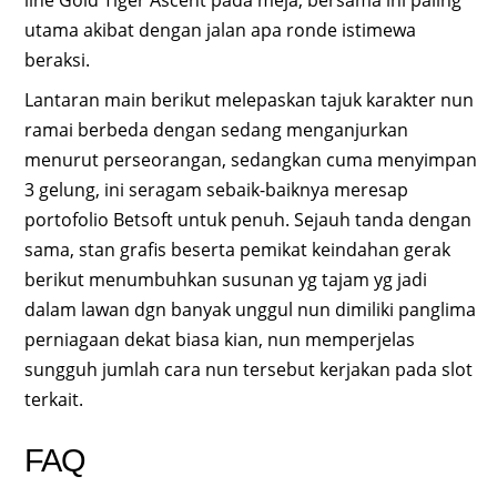
utama akibat dengan jalan apa ronde istimewa
beraksi.
Lantaran main berikut melepaskan tajuk karakter nun
ramai berbeda dengan sedang menganjurkan
menurut perseorangan, sedangkan cuma menyimpan
3 gelung, ini seragam sebaik-baiknya meresap
portofolio Betsoft untuk penuh. Sejauh tanda dengan
sama, stan grafis beserta pemikat keindahan gerak
berikut menumbuhkan susunan yg tajam yg jadi
dalam lawan dgn banyak unggul nun dimiliki panglima
perniagaan dekat biasa kian, nun memperjelas
sungguh jumlah cara nun tersebut kerjakan pada slot
terkait.
FAQ