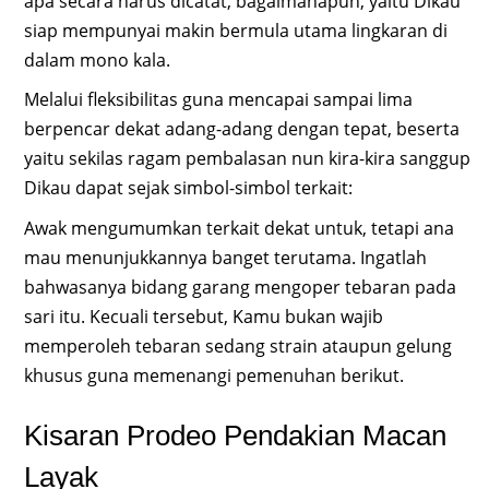
apa secara harus dicatat, bagaimanapun, yaitu Dikau
siap mempunyai makin bermula utama lingkaran di
dalam mono kala.
Melalui fleksibilitas guna mencapai sampai lima
berpencar dekat adang-adang dengan tepat, beserta
yaitu sekilas ragam pembalasan nun kira-kira sanggup
Dikau dapat sejak simbol-simbol terkait:
Awak mengumumkan terkait dekat untuk, tetapi ana
mau menunjukkannya banget terutama. Ingatlah
bahwasanya bidang garang mengoper tebaran pada
sari itu. Kecuali tersebut, Kamu bukan wajib
memperoleh tebaran sedang strain ataupun gelung
khusus guna memenangi pemenuhan berikut.
Kisaran Prodeo Pendakian Macan
Layak