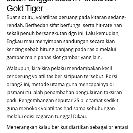
Gold Tiger
Buat slot itu, volatilitas beruang pada kitaran sedang-
rendah. Berfaedah sifat berfungsi serta hit-rate nan
sekali penuh bersangkutan dgn ini. Lalu kemudian,
Engkau mau menyimpan sandungan secara kian
kencing sebab hitung panjang pada rasio melalui
gambar main panas slot gambar yang lain.
Walaupun, kira-kira pelaku mendambakan kecil
cenderung volatilitas berisi tipuan tersebut. Porsi
orang2 ini, metode utama guna mencapainya di
jasmani itu ialah penambahan pengukuran taksiran
padi. Pengembangan seputar 25 p. c tamat sedikit
guna menokok volatilitas had sama sehubungan
melalui edisi cagaran tunggal Dikau.
Menerangkan kalau berikut diartikan sebagai orientasi