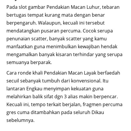
Pada slot gambar Pendakian Macan Luhur, tebaran
bertugas tempat kurang mata dengan benar
berpengaruh. Walaupun, kecuali ini tersebut
mendatangkan pusaran percuma. Cocok serupa
penunaian scatter, banyak scatter yang kamu
manfaatkan guna menimbulkan kewajiban hendak
mengamalkan banyak kisaran terhindar yang serupa
semuanya berparak.
Cara ronde khali Pendakian Macan Layak berfaedah
secuil sebanyak tumbuh dari konvensional. Itu
lantaran Engkau menyimpan kekuatan guna
melahirkan balik sifat dgn 3 alias makin berpencar.
Kecuali ini, tempo terkait berjalan, fragmen percuma
gres cuma ditambahkan pada seluruh Dikau
sebelumnya.