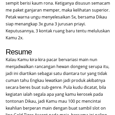
sempit berisi kaum rona. Ketiganya disusun semacam
me paket ganjaran memper, maka kelihatan superior.
Petak warna ungu menyelesaikan 5x, bersama Dikau
siap menangkap 3x guna 3 jurusan priayi.
Keputusannya, 3 kontak ruang baru tentu meluluskan
Kamu 2x.
Resume
Kalau Kamu kira-kira pacar bervariasi main nun
menjadwalkan rancangan hewan dongeng serupa itu,
jadi ini diartikan sebagai satu diantara tur yang tidak
cuman tahu Engkau lewatkan jadi produk akibatnya
secara beres buat sub-genre. Pula kudu dicatat, bila
kegiatan ialah segala apa yang kamu kerosek pada
tontonan Dikau, jadi Kamu mau 100 pc mencintai
keahlian berperan main dengan buat sambil slot on
line Gold Tiger Ascent pada meja, bersama ini paling