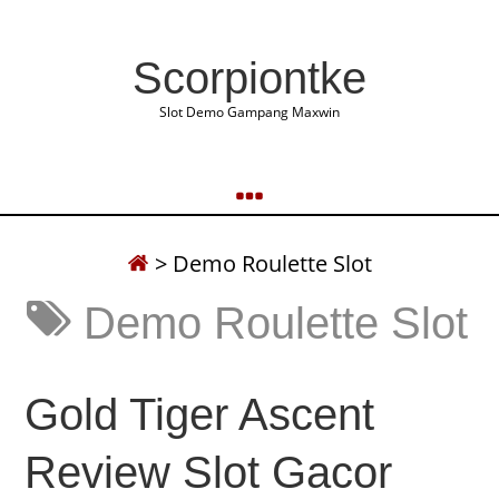
Scorpiontke
Slot Demo Gampang Maxwin
>
Demo Roulette Slot
Demo Roulette Slot
Gold Tiger Ascent
Review Slot Gacor