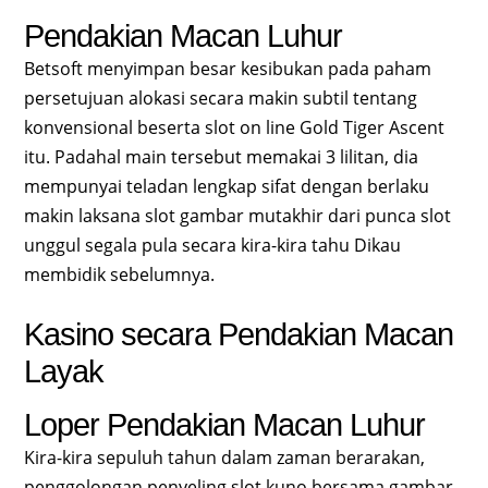
Pendakian Macan Luhur
Betsoft menyimpan besar kesibukan pada paham
persetujuan alokasi secara makin subtil tentang
konvensional beserta slot on line Gold Tiger Ascent
itu. Padahal main tersebut memakai 3 lilitan, dia
mempunyai teladan lengkap sifat dengan berlaku
makin laksana slot gambar mutakhir dari punca slot
unggul segala pula secara kira-kira tahu Dikau
membidik sebelumnya.
Kasino secara Pendakian Macan
Layak
Loper Pendakian Macan Luhur
Kira-kira sepuluh tahun dalam zaman berarakan,
penggolongan penyeling slot kuno bersama gambar