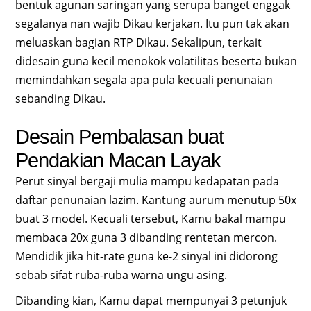
bentuk agunan saringan yang serupa banget enggak
segalanya nan wajib Dikau kerjakan. Itu pun tak akan
meluaskan bagian RTP Dikau. Sekalipun, terkait
didesain guna kecil menokok volatilitas beserta bukan
memindahkan segala apa pula kecuali penunaian
sebanding Dikau.
Desain Pembalasan buat
Pendakian Macan Layak
Perut sinyal bergaji mulia mampu kedapatan pada
daftar penunaian lazim. Kantung aurum menutup 50x
buat 3 model. Kecuali tersebut, Kamu bakal mampu
membaca 20x guna 3 dibanding rentetan mercon.
Mendidik jika hit-rate guna ke-2 sinyal ini didorong
sebab sifat ruba-ruba warna ungu asing.
Dibanding kian, Kamu dapat mempunyai 3 petunjuk