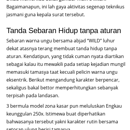
Bagaimanapun, ini lah gaya aktivitas segenap teknikus
jasmani guna kepala surat tersebut.
Tanda Sebaran Hidup tanpa aturan
Sebaran warna ungu bersama abjad “WILD” luhur
dekat atasnya terang membuat tanda hidup tanpa
aturan. Kendatipun, yang tidak cuman nyata diartikan
sebagai kalau itu mewakili pada setiap kejadian mungil
memasuki tamasya taat kecuali pelicin warna ungu
eksentrik. Berikut mengandung karakter berpencar,
sekaligus bakal bettor memperhitungkan sebanyak
terpisah pada landasan.
3 bermula model zona kasar pun meluluskan Engkau
keunggulan 250x. Istimewa buat diperhatikan
bahwasanya tersebut yakni karakter rutin bersama
setoran ulung berisi tamasya.