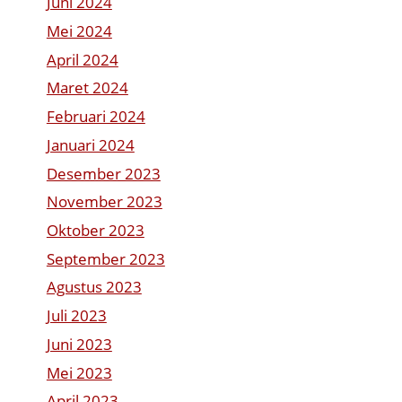
Juni 2024
Mei 2024
April 2024
Maret 2024
Februari 2024
Januari 2024
Desember 2023
November 2023
Oktober 2023
September 2023
Agustus 2023
Juli 2023
Juni 2023
Mei 2023
April 2023