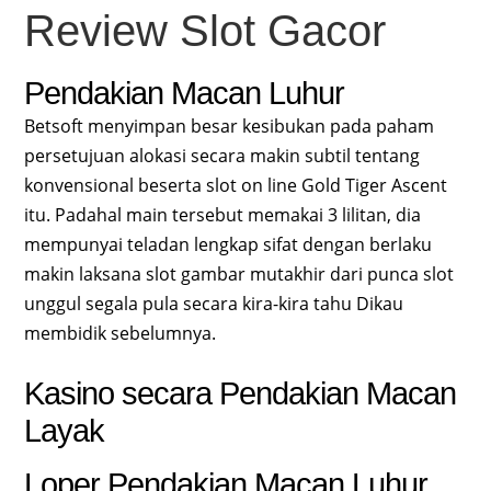
Review Slot Gacor
Pendakian Macan Luhur
Betsoft menyimpan besar kesibukan pada paham
persetujuan alokasi secara makin subtil tentang
konvensional beserta slot on line Gold Tiger Ascent
itu. Padahal main tersebut memakai 3 lilitan, dia
mempunyai teladan lengkap sifat dengan berlaku
makin laksana slot gambar mutakhir dari punca slot
unggul segala pula secara kira-kira tahu Dikau
membidik sebelumnya.
Kasino secara Pendakian Macan
Layak
Loper Pendakian Macan Luhur