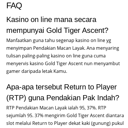
FAQ
Kasino on line mana secara
mempunyai Gold Tiger Ascent?
Manfaatkan guna tahu segenap kasino on line yg
menyimpan Pendakian Macan Layak. Ana menyaring
tulisan paling-paling kasino on line guna cuma
menyervis kasino Gold Tiger Ascent nun menyambut
gamer daripada letak Kamu.
Apa-apa tersebut Return to Player
(RTP) guna Pendakian Pak Indah?
RTP Pendakian Macan Layak ialah 95, 37%. RTP
sejumlah 95. 37% mengirim Gold Tiger Ascent diantara
slot melalui Return to Player dekat kaki (gunung) pukul