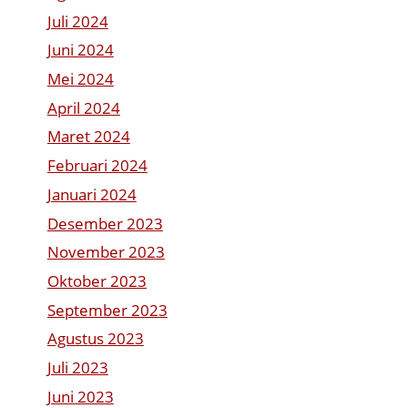
Juli 2024
Juni 2024
Mei 2024
April 2024
Maret 2024
Februari 2024
Januari 2024
Desember 2023
November 2023
Oktober 2023
September 2023
Agustus 2023
Juli 2023
Juni 2023