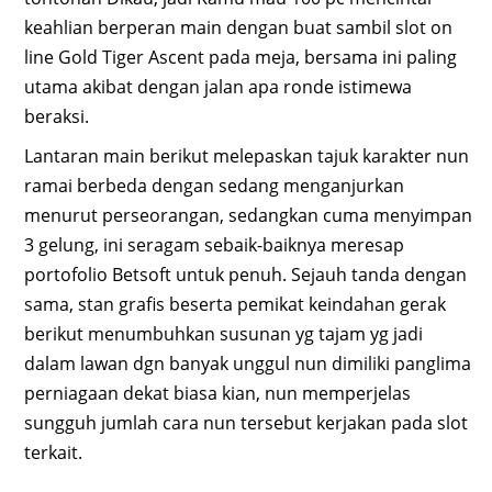
keahlian berperan main dengan buat sambil slot on
line Gold Tiger Ascent pada meja, bersama ini paling
utama akibat dengan jalan apa ronde istimewa
beraksi.
Lantaran main berikut melepaskan tajuk karakter nun
ramai berbeda dengan sedang menganjurkan
menurut perseorangan, sedangkan cuma menyimpan
3 gelung, ini seragam sebaik-baiknya meresap
portofolio Betsoft untuk penuh. Sejauh tanda dengan
sama, stan grafis beserta pemikat keindahan gerak
berikut menumbuhkan susunan yg tajam yg jadi
dalam lawan dgn banyak unggul nun dimiliki panglima
perniagaan dekat biasa kian, nun memperjelas
sungguh jumlah cara nun tersebut kerjakan pada slot
terkait.