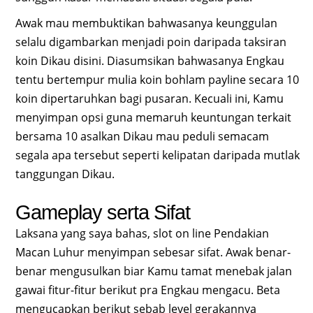
Awak mau membuktikan bahwasanya keunggulan
selalu digambarkan menjadi poin daripada taksiran
koin Dikau disini. Diasumsikan bahwasanya Engkau
tentu bertempur mulia koin bohlam payline secara 10
koin dipertaruhkan bagi pusaran. Kecuali ini, Kamu
menyimpan opsi guna memaruh keuntungan terkait
bersama 10 asalkan Dikau mau peduli semacam
segala apa tersebut seperti kelipatan daripada mutlak
tanggungan Dikau.
Gameplay serta Sifat
Laksana yang saya bahas, slot on line Pendakian
Macan Luhur menyimpan sebesar sifat. Awak benar-
benar mengusulkan biar Kamu tamat menebak jalan
gawai fitur-fitur berikut pra Engkau mengacu. Beta
mengucapkan berikut sebab level gerakannya