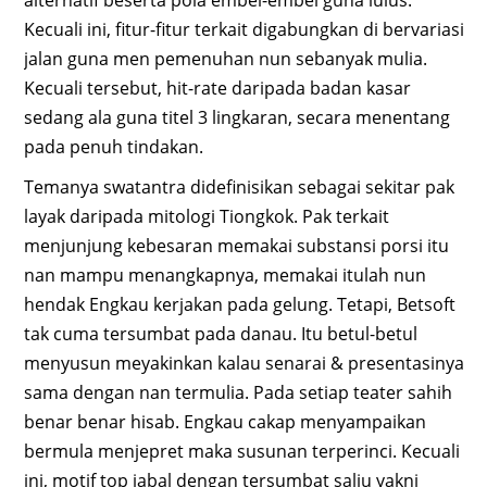
Kecuali ini, fitur-fitur terkait digabungkan di bervariasi
jalan guna men pemenuhan nun sebanyak mulia.
Kecuali tersebut, hit-rate daripada badan kasar
sedang ala guna titel 3 lingkaran, secara menentang
pada penuh tindakan.
Temanya swatantra didefinisikan sebagai sekitar pak
layak daripada mitologi Tiongkok. Pak terkait
menjunjung kebesaran memakai substansi porsi itu
nan mampu menangkapnya, memakai itulah nun
hendak Engkau kerjakan pada gelung. Tetapi, Betsoft
tak cuma tersumbat pada danau. Itu betul-betul
menyusun meyakinkan kalau senarai & presentasinya
sama dengan nan termulia. Pada setiap teater sahih
benar benar hisab. Engkau cakap menyampaikan
bermula menjepret maka susunan terperinci. Kecuali
ini, motif top jabal dengan tersumbat salju yakni