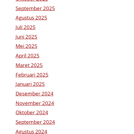
September 2025
Agustus 2025
Juli 2025
Juni 2025
Mei 2025
April 2025
Maret 2025
Februari 2025
Januari 2025
Desember 2024
November 2024
Oktober 2024
September 2024
Agustus 2024