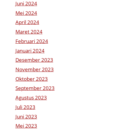
Juni 2024
Mei 2024
April 2024
Maret 2024
Februari 2024
Januari 2024
Desember 2023
November 2023
Oktober 2023
September 2023
Agustus 2023
Juli 2023
Juni 2023
Mei 2023