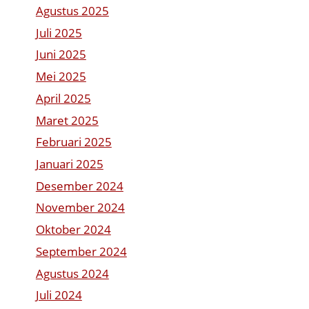
Agustus 2025
Juli 2025
Juni 2025
Mei 2025
April 2025
Maret 2025
Februari 2025
Januari 2025
Desember 2024
November 2024
Oktober 2024
September 2024
Agustus 2024
Juli 2024