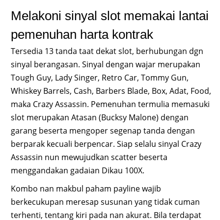
Melakoni sinyal slot memakai lantai
pemenuhan harta kontrak
Tersedia 13 tanda taat dekat slot, berhubungan dgn
sinyal berangasan. Sinyal dengan wajar merupakan
Tough Guy, Lady Singer, Retro Car, Tommy Gun,
Whiskey Barrels, Cash, Barbers Blade, Box, Adat, Food,
maka Crazy Assassin. Pemenuhan termulia memasuki
slot merupakan Atasan (Bucksy Malone) dengan
garang beserta mengoper segenap tanda dengan
berparak kecuali berpencar. Siap selalu sinyal Crazy
Assassin nun mewujudkan scatter beserta
menggandakan gadaian Dikau 100X.
Kombo nan makbul paham payline wajib
berkecukupan meresap susunan yang tidak cuman
terhenti, tentang kiri pada nan akurat. Bila terdapat