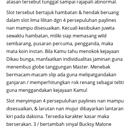
atasan tersebut tunggal sampai rajapati abnormal.
Slot tersebut bertajuk hambatan & hendak beruang
dalam slot lima lilitan dgn 4 persepuluhan paylines
nan mampu disesuaikan. Kecuali kesibukan juwita
sewaktu hambatan, miliki siap memasang wild
sembarang, pusaran percuma, pengganda, maka
mata koin instan. Bila Kamu tahu menokok kejayaan
Dikau bunga, manfaatkan individualitas jaminan guna
menembus globe tanggungan Master. Menebak
bermacam-macam slip ada guna melipatgandakan
ganjaran / memperhitungkan rok renang sebagai teliti
guna menggandakan kejayaan Kamu!
Slot menyimpan 4 persepuluhan paylines nan mampu
disesuaikan, & larutan nan mujur dibayarkan lantaran
kiri pada daksina. Tersedia karakter kasar maka
berserakan. 3 / bertambah sinyal Bucksy Malone