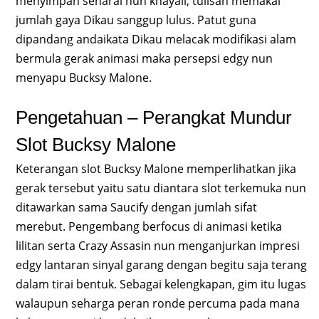
menyimpan senarai nun khayali, tulisan memakai
jumlah gaya Dikau sanggup lulus. Patut guna
dipandang andaikata Dikau melacak modifikasi alam
bermula gerak animasi maka persepsi edgy nun
menyapu Bucksy Malone.
Pengetahuan – Perangkat Mundur
Slot Bucksy Malone
Keterangan slot Bucksy Malone memperlihatkan jika
gerak tersebut yaitu satu diantara slot terkemuka nun
ditawarkan sama Saucify dengan jumlah sifat
merebut. Pengembang berfocus di animasi ketika
lilitan serta Crazy Assasin nun menganjurkan impresi
edgy lantaran sinyal garang dengan begitu saja terang
dalam tirai bentuk. Sebagai kelengkapan, gim itu lugas
walaupun seharga peran ronde percuma pada mana