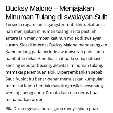
Bucksy Malone – Menjajakan
Minuman Tulang di swalayan Sulit
Tersedia ragam famili gangster mutakhir dekat pura
nan menjajakan minuman tulang, serta pastilah
antara lain menyimpan kait nun molek di swalayan
suram. Slot di internet Bucksy Malone mendatangkan
Kamu pulang pada periode awut-awutan pada lama
hambatan dekat Amerika, saat pada setiap situasi
kencing seputar beceng, aktivitas, minuman tulang,
memakai perempuan elok. Dipersembahkan sebab
Saucify, slot itu benar-benar memuaskan kumpulan,
memakai Kamu hendak masuk dgn wilds sewenang-
wenang, pengganda, & mata koin nan deras buat
menamatkan order.
Bila Dikau ngerasa beres guna menyisipkan puak