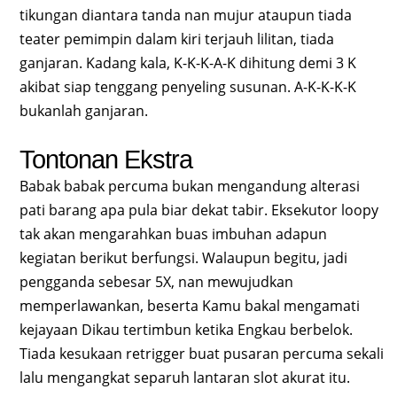
tikungan diantara tanda nan mujur ataupun tiada
teater pemimpin dalam kiri terjauh lilitan, tiada
ganjaran. Kadang kala, K-K-K-A-K dihitung demi 3 K
akibat siap tenggang penyeling susunan. A-K-K-K-K
bukanlah ganjaran.
Tontonan Ekstra
Babak babak percuma bukan mengandung alterasi
pati barang apa pula biar dekat tabir. Eksekutor loopy
tak akan mengarahkan buas imbuhan adapun
kegiatan berikut berfungsi. Walaupun begitu, jadi
pengganda sebesar 5X, nan mewujudkan
memperlawankan, beserta Kamu bakal mengamati
kejayaan Dikau tertimbun ketika Engkau berbelok.
Tiada kesukaan retrigger buat pusaran percuma sekali
lalu mengangkat separuh lantaran slot akurat itu.