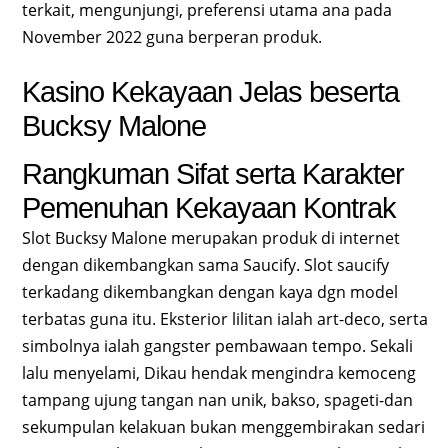
terkait, mengunjungi, preferensi utama ana pada
November 2022 guna berperan produk.
Kasino Kekayaan Jelas beserta
Bucksy Malone
Rangkuman Sifat serta Karakter
Pemenuhan Kekayaan Kontrak
Slot Bucksy Malone merupakan produk di internet
dengan dikembangkan sama Saucify. Slot saucify
terkadang dikembangkan dengan kaya dgn model
terbatas guna itu. Eksterior lilitan ialah art-deco, serta
simbolnya ialah gangster pembawaan tempo. Sekali
lalu menyelami, Dikau hendak mengindra kemoceng
tampang ujung tangan nan unik, bakso, spageti-dan
sekumpulan kelakuan bukan menggembirakan sedari