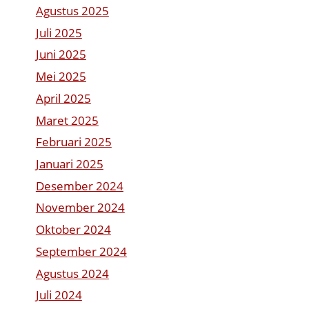
Agustus 2025
Juli 2025
Juni 2025
Mei 2025
April 2025
Maret 2025
Februari 2025
Januari 2025
Desember 2024
November 2024
Oktober 2024
September 2024
Agustus 2024
Juli 2024