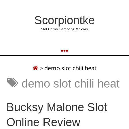
Scorpiontke
Slot Demo Gampang Maxwin
>
demo slot chili heat
demo slot chili heat
Bucksy Malone Slot
Online Review