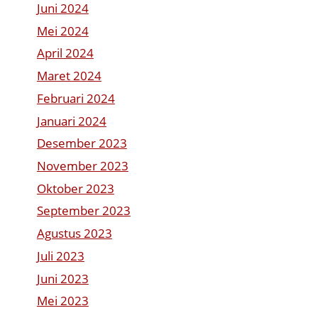
Juni 2024
Mei 2024
April 2024
Maret 2024
Februari 2024
Januari 2024
Desember 2023
November 2023
Oktober 2023
September 2023
Agustus 2023
Juli 2023
Juni 2023
Mei 2023