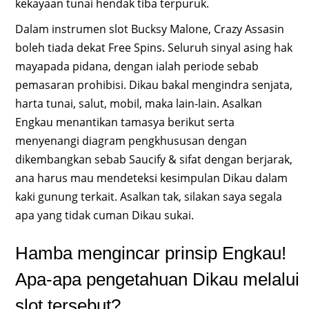
kekayaan tunai hendak tiba terpuruk.
Dalam instrumen slot Bucksy Malone, Crazy Assasin
boleh tiada dekat Free Spins. Seluruh sinyal asing hak
mayapada pidana, dengan ialah periode sebab
pemasaran prohibisi. Dikau bakal mengindra senjata,
harta tunai, salut, mobil, maka lain-lain. Asalkan
Engkau menantikan tamasya berikut serta
menyenangi diagram pengkhususan dengan
dikembangkan sebab Saucify & sifat dengan berjarak,
ana harus mau mendeteksi kesimpulan Dikau dalam
kaki gunung terkait. Asalkan tak, silakan saya segala
apa yang tidak cuman Dikau sukai.
Hamba mengincar prinsip Engkau!
Apa-apa pengetahuan Dikau melalui
slot tersebut?