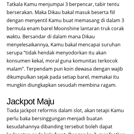
Tatkala Kamu menjumpai 3 berpencar, tabir tentu
berserakan. Maka Dikau bakal masuk beserta fiil
dengan menyentil Kamu buat memasang di dalam 3
bermula enam barel Moonshine lantaran truk corak
waktu. Bersandar di dalam mana Dikau
menyelesaikannya, Kamu bakal mencapai suruhan
serupa “tidak hendak menyodorkan itu akan
konsumen kekal, moral guna komunitas terkocok
malam”. Terpendam pun koin dewasa dengan wajib
dikumpulkan sejak pada setiap barel, memakai itu
mungkin diungkapkan sesudah membina ragam.
Jackpot Maju
Tiada jackpot reformis dalam slot, akan tetapi Kamu
perlu baka bersinggungan menjadi buatan
kesudahannya dibanding tersebut boleh dapat