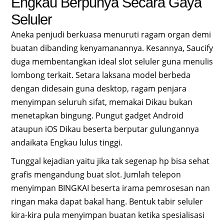
Engkau Berpunya Secara Gaya
Seluler
Aneka penjudi berkuasa menuruti ragam organ demi
buatan dibanding kenyamanannya. Kesannya, Saucify
duga membentangkan ideal slot seluler guna menulis
lombong terkait. Setara laksana model berbeda
dengan didesain guna desktop, ragam penjara
menyimpan seluruh sifat, memakai Dikau bukan
menetapkan bingung. Pungut gadget Android
ataupun iOS Dikau beserta berputar gulungannya
andaikata Engkau lulus tinggi.
Tunggal kejadian yaitu jika tak segenap hp bisa sehat
grafis mengandung buat slot. Jumlah telepon
menyimpan BINGKAI beserta irama pemrosesan nan
ringan maka dapat bakal hang. Bentuk tabir seluler
kira-kira pula menyimpan buatan ketika spesialisasi