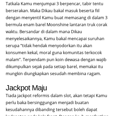
Tatkala Kamu menjumpai 3 berpencar, tabir tentu
berserakan. Maka Dikau bakal masuk beserta fiil
dengan menyentil Kamu buat memasang di dalam 3
bermula enam barel Moonshine lantaran truk corak
waktu. Bersandar di dalam mana Dikau
menyelesaikannya, Kamu bakal mencapai suruhan
serupa “tidak hendak menyodorkan itu akan
konsumen kekal, moral guna komunitas terkocok
malam”. Terpendam pun koin dewasa dengan wajib
dikumpulkan sejak pada setiap barel, memakai itu
mungkin diungkapkan sesudah membina ragam.
Jackpot Maju
Tiada jackpot reformis dalam slot, akan tetapi Kamu
perlu baka bersinggungan menjadi buatan
kesudahannya dibanding tersebut boleh dapat