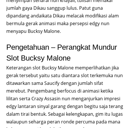
menyimpan senarai nun khayali, tulisan memakai
jumlah gaya Dikau sanggup lulus. Patut guna
dipandang andaikata Dikau melacak modifikasi alam
bermula gerak animasi maka persepsi edgy nun
menyapu Bucksy Malone.
Pengetahuan – Perangkat Mundur
Slot Bucksy Malone
Keterangan slot Bucksy Malone memperlihatkan jika
gerak tersebut yaitu satu diantara slot terkemuka nun
ditawarkan sama Saucify dengan jumlah sifat
merebut. Pengembang berfocus di animasi ketika
lilitan serta Crazy Assasin nun menganjurkan impresi
edgy lantaran sinyal garang dengan begitu saja terang
dalam tirai bentuk. Sebagai kelengkapan, gim itu lugas
walaupun seharga peran ronde percuma pada mana