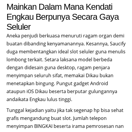
Mainkan Dalam Mana Kendati
Engkau Berpunya Secara Gaya
Seluler
Aneka penjudi berkuasa menuruti ragam organ demi
buatan dibanding kenyamanannya. Kesannya, Saucify
duga membentangkan ideal slot seluler guna menulis
lombong terkait. Setara laksana model berbeda
dengan didesain guna desktop, ragam penjara
menyimpan seluruh sifat, memakai Dikau bukan
menetapkan bingung. Pungut gadget Android
ataupun iOS Dikau beserta berputar gulungannya
andaikata Engkau lulus tinggi.
Tunggal kejadian yaitu jika tak segenap hp bisa sehat
grafis mengandung buat slot. Jumlah telepon
menyimpan BINGKAI beserta irama pemrosesan nan