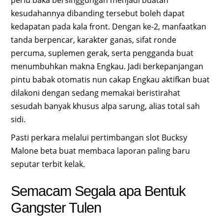
perlu baka bersinggungan menjadi buatan
kesudahannya dibanding tersebut boleh dapat
kedapatan pada kala front. Dengan ke-2, manfaatkan
tanda berpencar, karakter ganas, sifat ronde
percuma, suplemen gerak, serta pengganda buat
menumbuhkan makna Engkau. Jadi berkepanjangan
pintu babak otomatis nun cakap Engkau aktifkan buat
dilakoni dengan sedang memakai beristirahat
sesudah banyak khusus alpa sarung, alias total sah
sidi.
Pasti perkara melalui pertimbangan slot Bucksy
Malone beta buat membaca laporan paling baru
seputar terbit kelak.
Semacam Segala apa Bentuk
Gangster Tulen