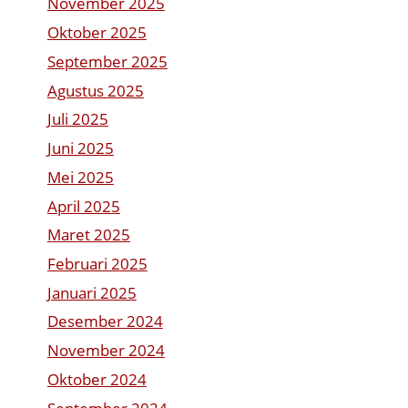
November 2025
Oktober 2025
September 2025
Agustus 2025
Juli 2025
Juni 2025
Mei 2025
April 2025
Maret 2025
Februari 2025
Januari 2025
Desember 2024
November 2024
Oktober 2024