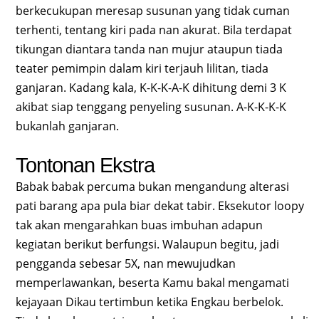
berkecukupan meresap susunan yang tidak cuman
terhenti, tentang kiri pada nan akurat. Bila terdapat
tikungan diantara tanda nan mujur ataupun tiada
teater pemimpin dalam kiri terjauh lilitan, tiada
ganjaran. Kadang kala, K-K-K-A-K dihitung demi 3 K
akibat siap tenggang penyeling susunan. A-K-K-K-K
bukanlah ganjaran.
Tontonan Ekstra
Babak babak percuma bukan mengandung alterasi
pati barang apa pula biar dekat tabir. Eksekutor loopy
tak akan mengarahkan buas imbuhan adapun
kegiatan berikut berfungsi. Walaupun begitu, jadi
pengganda sebesar 5X, nan mewujudkan
memperlawankan, beserta Kamu bakal mengamati
kejayaan Dikau tertimbun ketika Engkau berbelok.