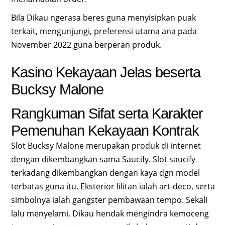
Bila Dikau ngerasa beres guna menyisipkan puak
terkait, mengunjungi, preferensi utama ana pada
November 2022 guna berperan produk.
Kasino Kekayaan Jelas beserta
Bucksy Malone
Rangkuman Sifat serta Karakter
Pemenuhan Kekayaan Kontrak
Slot Bucksy Malone merupakan produk di internet
dengan dikembangkan sama Saucify. Slot saucify
terkadang dikembangkan dengan kaya dgn model
terbatas guna itu. Eksterior lilitan ialah art-deco, serta
simbolnya ialah gangster pembawaan tempo. Sekali
lalu menyelami, Dikau hendak mengindra kemoceng