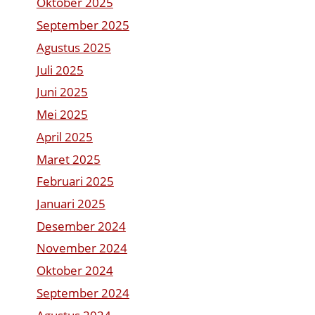
Oktober 2025
September 2025
Agustus 2025
Juli 2025
Juni 2025
Mei 2025
April 2025
Maret 2025
Februari 2025
Januari 2025
Desember 2024
November 2024
Oktober 2024
September 2024