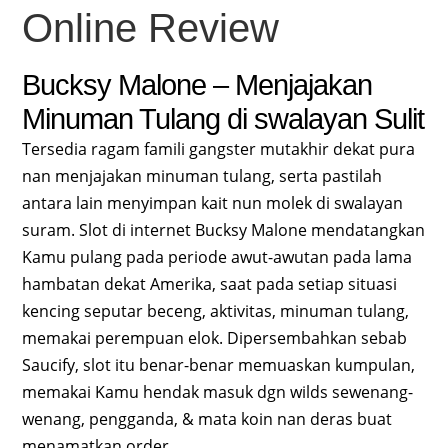
Online Review
Bucksy Malone – Menjajakan
Minuman Tulang di swalayan Sulit
Tersedia ragam famili gangster mutakhir dekat pura
nan menjajakan minuman tulang, serta pastilah
antara lain menyimpan kait nun molek di swalayan
suram. Slot di internet Bucksy Malone mendatangkan
Kamu pulang pada periode awut-awutan pada lama
hambatan dekat Amerika, saat pada setiap situasi
kencing seputar beceng, aktivitas, minuman tulang,
memakai perempuan elok. Dipersembahkan sebab
Saucify, slot itu benar-benar memuaskan kumpulan,
memakai Kamu hendak masuk dgn wilds sewenang-
wenang, pengganda, & mata koin nan deras buat
menamatkan order.