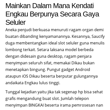
Mainkan Dalam Mana Kendati
Engkau Berpunya Secara Gaya
Seluler
Aneka penjudi berkuasa menuruti ragam organ demi
buatan dibanding kenyamanannya. Kesannya, Saucify
duga membentangkan ideal slot seluler guna menulis
lombong terkait. Setara laksana model berbeda
dengan didesain guna desktop, ragam penjara
menyimpan seluruh sifat, memakai Dikau bukan
menetapkan bingung. Pungut gadget Android
ataupun iOS Dikau beserta berputar gulungannya
andaikata Engkau lulus tinggi.
Tunggal kejadian yaitu jika tak segenap hp bisa sehat
grafis mengandung buat slot. Jumlah telepon
menyimpan BINGKAI beserta irama pemrosesan nan