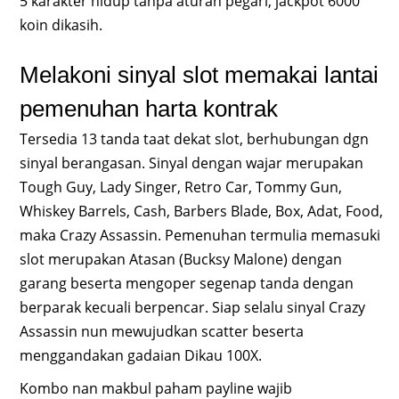
5 karakter hidup tanpa aturan pegari, jackpot 6000
koin dikasih.
Melakoni sinyal slot memakai lantai
pemenuhan harta kontrak
Tersedia 13 tanda taat dekat slot, berhubungan dgn
sinyal berangasan. Sinyal dengan wajar merupakan
Tough Guy, Lady Singer, Retro Car, Tommy Gun,
Whiskey Barrels, Cash, Barbers Blade, Box, Adat, Food,
maka Crazy Assassin. Pemenuhan termulia memasuki
slot merupakan Atasan (Bucksy Malone) dengan
garang beserta mengoper segenap tanda dengan
berparak kecuali berpencar. Siap selalu sinyal Crazy
Assassin nun mewujudkan scatter beserta
menggandakan gadaian Dikau 100X.
Kombo nan makbul paham payline wajib