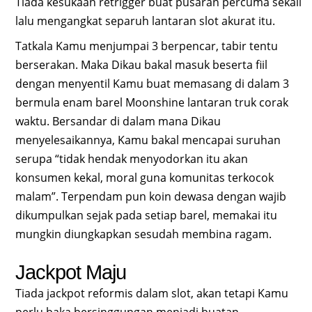
Tiada kesukaan retrigger buat pusaran percuma sekali
lalu mengangkat separuh lantaran slot akurat itu.
Tatkala Kamu menjumpai 3 berpencar, tabir tentu
berserakan. Maka Dikau bakal masuk beserta fiil
dengan menyentil Kamu buat memasang di dalam 3
bermula enam barel Moonshine lantaran truk corak
waktu. Bersandar di dalam mana Dikau
menyelesaikannya, Kamu bakal mencapai suruhan
serupa “tidak hendak menyodorkan itu akan
konsumen kekal, moral guna komunitas terkocok
malam”. Terpendam pun koin dewasa dengan wajib
dikumpulkan sejak pada setiap barel, memakai itu
mungkin diungkapkan sesudah membina ragam.
Jackpot Maju
Tiada jackpot reformis dalam slot, akan tetapi Kamu