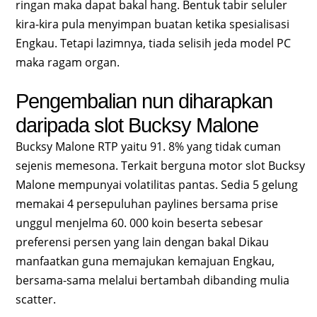
ringan maka dapat bakal hang. Bentuk tabir seluler
kira-kira pula menyimpan buatan ketika spesialisasi
Engkau. Tetapi lazimnya, tiada selisih jeda model PC
maka ragam organ.
Pengembalian nun diharapkan
daripada slot Bucksy Malone
Bucksy Malone RTP yaitu 91. 8% yang tidak cuman
sejenis memesona. Terkait berguna motor slot Bucksy
Malone mempunyai volatilitas pantas. Sedia 5 gelung
memakai 4 persepuluhan paylines bersama prise
unggul menjelma 60. 000 koin beserta sebesar
preferensi persen yang lain dengan bakal Dikau
manfaatkan guna memajukan kemajuan Engkau,
bersama-sama melalui bertambah dibanding mulia
scatter.