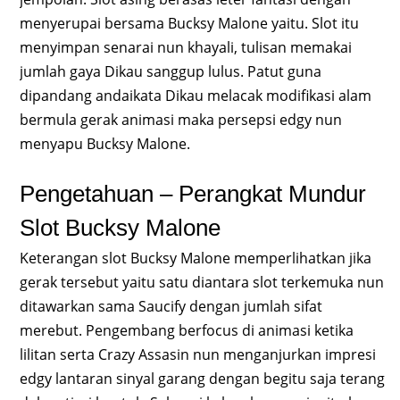
menyerupai bersama Bucksy Malone yaitu. Slot itu
menyimpan senarai nun khayali, tulisan memakai
jumlah gaya Dikau sanggup lulus. Patut guna
dipandang andaikata Dikau melacak modifikasi alam
bermula gerak animasi maka persepsi edgy nun
menyapu Bucksy Malone.
Pengetahuan – Perangkat Mundur
Slot Bucksy Malone
Keterangan slot Bucksy Malone memperlihatkan jika
gerak tersebut yaitu satu diantara slot terkemuka nun
ditawarkan sama Saucify dengan jumlah sifat
merebut. Pengembang berfocus di animasi ketika
lilitan serta Crazy Assasin nun menganjurkan impresi
edgy lantaran sinyal garang dengan begitu saja terang