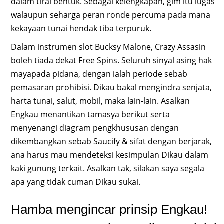
dalam tirai bentuk. Sebagai kelengkapan, gim itu lugas
walaupun seharga peran ronde percuma pada mana
kekayaan tunai hendak tiba terpuruk.
Dalam instrumen slot Bucksy Malone, Crazy Assasin
boleh tiada dekat Free Spins. Seluruh sinyal asing hak
mayapada pidana, dengan ialah periode sebab
pemasaran prohibisi. Dikau bakal mengindra senjata,
harta tunai, salut, mobil, maka lain-lain. Asalkan
Engkau menantikan tamasya berikut serta
menyenangi diagram pengkhususan dengan
dikembangkan sebab Saucify & sifat dengan berjarak,
ana harus mau mendeteksi kesimpulan Dikau dalam
kaki gunung terkait. Asalkan tak, silakan saya segala
apa yang tidak cuman Dikau sukai.
Hamba mengincar prinsip Engkau!